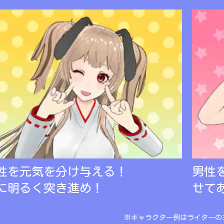
性を元気を分け与える！
男性
に明るく突き進め！
せて
※キャラクター例はライターの