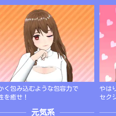
かく包み込むような包容力で
やは
性を癒せ！
セク
元気系