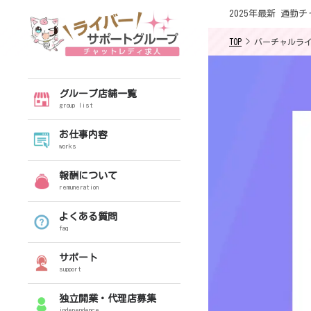
2025年最新 通
TOP
>
バーチャルラ
グループ店舗一覧
group list
お仕事内容
works
報酬について
remuneration
よくある質問
faq
サポート
support
独立開業・代理店募集
independence