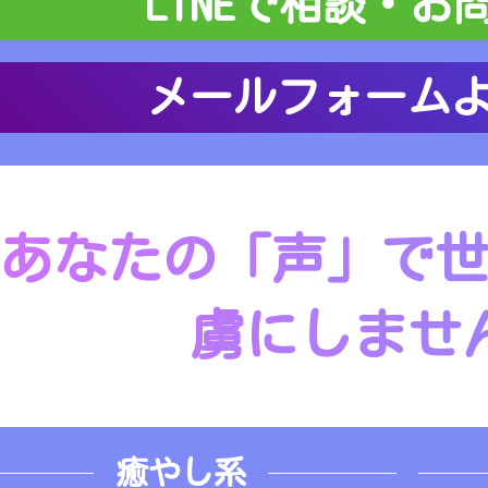
LINEで相談・お
メールフォーム
あなたの「声」で
虜にしませ
癒やし系