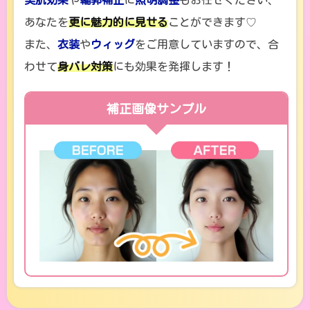
美肌効果
や
輪郭補正
に
照明調整
もお任せください、
あなたを
更に魅力的に見せる
ことができます♡
また、
衣装
や
ウィッグ
をご用意していますので、合
わせて
身バレ対策
にも効果を発揮します！
補正画像サンプル