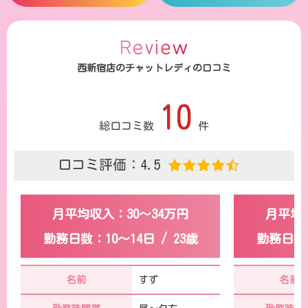
西新宿店のチャットレディの口コミ
10
総口コミ数
件
口コミ評価：4.5
月平均収入：30～34万円
月平均収
勤務日数：10～14日 / 23歳
勤務日数：
名前
すず
名前