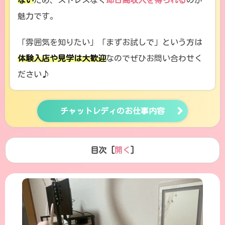
ない
ため、ストレスなく
即日高収入を得られる
のが
魅力です。
「雰囲気を知りたい」「まずお試しで」という方は
体験入店や見学は大歓迎
なのでぜひお問い合わせく
ださい♪
チャットレディのお仕事内容
目次 [
開く
]