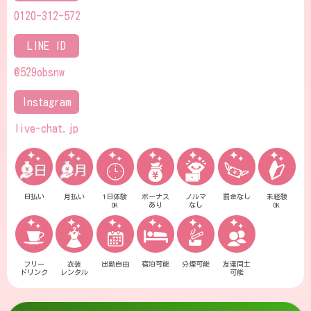
0120-312-572
LINE ID
@529obsnw
Instagram
live-chat.jp
日払い
月払い
1日体験
ボーナス
ノルマ
罰金なし
未経験
OK
あり
なし
OK
フリー
衣装
出勤自由
宿泊可能
分煙可能
友達同士
ドリンク
レンタル
可能