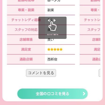
勤務時間帯
昼～夕方
勤務時間
専業・副業
副業
専業・副
チャットレディ経験
なし
チャットレデ
スタッフの対応
良い
スタッフの
scrollable
店舗環境
良い
店舗環
満足度
満足度
通勤店舗
西新宿
通勤店
コメントを見る
コ
歌舞伎町のお店に出つつ、休肝日にこっ
パートだけで
ちに出てます。月に数回レベルなので、
チャットレデ
全国の口コミを見る
まださすがにもう1個の仕事のほうが稼
す。家族にも