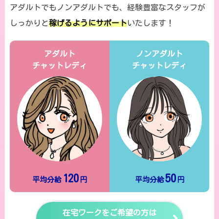
アダルトでもノンアダルトでも、経験豊富なスタッフが
しっかりと
稼げるようにサポート
いたします！
アダルト
ノンアダルト
チャットレディ
チャットレディ
120
50
平均分給
円
平均分給
円
在宅ワークをご希望の方は