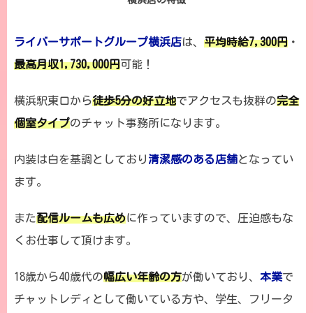
横浜店の特徴
ライバーサポートグループ横浜店
は、
平均時給7,300円
・
最高月収1,730,000円
可能！
横浜駅東口から
徒歩5分の好立地
でアクセスも抜群の
完全
個室タイプ
のチャット事務所になります。
内装は白を基調としており
清潔感のある店舗
となってい
ます。
また
配信ルームも広め
に作っていますので、圧迫感もな
くお仕事して頂けます。
18歳から40歳代の
幅広い年齢の方
が働いており、
本業
で
チャットレディとして働いている方や、学生、フリータ