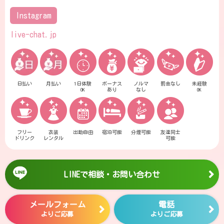
Instagram
live-chat.jp
日払い
月払い
1日体験
ボーナス
ノルマ
罰金なし
未経験
OK
あり
なし
OK
フリー
衣装
出勤自由
宿泊可能
分煙可能
友達同士
ドリンク
レンタル
可能
LINEで相談・お問い合わせ
メールフォーム
電話
よりご応募
よりご応募