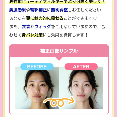
高性能ビューティフィルターでより可愛く美しく！
美肌効果
や
輪郭補正
に
照明調整
もお任せください、
あなたを
更に魅力的に見せる
ことができます♡
また、
衣装
や
ウィッグ
をご用意していますので、合
わせて
身バレ対策
にも効果を発揮します！
補正画像サンプル