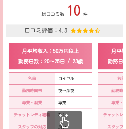
10
総口コミ数
件
口コミ評価：4.5
月平均収入：50万円以上
月平均収
勤務日数：20～25日 / 23歳
勤務日数：
名前
ロイヤル
名前
勤務時間帯
夜～深夜
勤務時間
専業・副業
専業
専業・副
チャットレディ経験
なし
チャットレデ
スタッフの対応
良い
スタッフの