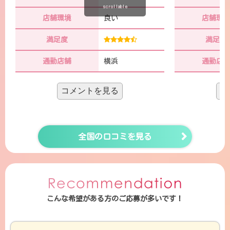
scrollable
店舗環境
良い
店舗環
満足度
満足度
通勤店舗
横浜
通勤店
コメントを見る
コ
稼げる時期に稼げるだけ稼ごう！ってこ
チャットレデ
とで、今メッチャ頑張ってます！頑張っ
きるとは思っ
全国の口コミを見る
たら頑張った分だけ、稼ぎになるし、よ
としてチャッ
り稼ぎを増やすためのアドバイスなども
際のところ本
スタッフさんからもらえたりするので、
貰えているの
こんな希望がある方のご応募が多いです！
スタッフさんと一丸となって目標に向か
っと稼げるの
ってる感じが好きですね。
す。