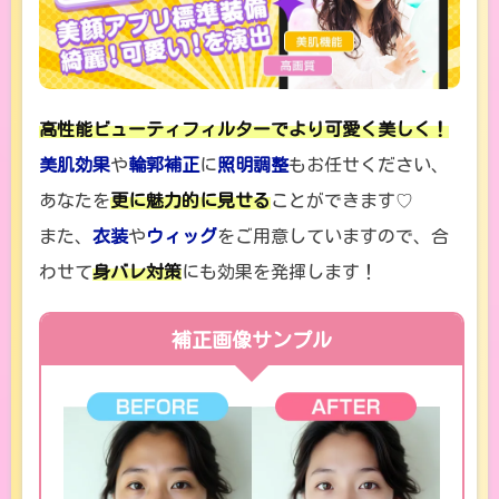
高性能ビューティフィルターでより可愛く美しく！
美肌効果
や
輪郭補正
に
照明調整
もお任せください、
あなたを
更に魅力的に見せる
ことができます♡
また、
衣装
や
ウィッグ
をご用意していますので、合
わせて
身バレ対策
にも効果を発揮します！
補正画像サンプル