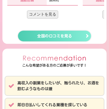
通勤店舗
錦糸町
通勤店
コメントを見る
コ
チャットレディだけで食べていけるよう
前にいた事務
になるまでには1年くらいかかりまし
いい加減なと
全国の口コミを見る
た。最初はメチャクチャ稼げる日があっ
て飛び出しま
たり、めっちゃ暇で稼げない日があった
でなかなか再
りまちまちでしたが、固定のユーザーさ
金もなかった
こんな希望がある方のご応募が多いです！
んが何人か付いてくれてからは安定する
らうことに。
ようになりました。まあ、それでも日に
さんがマジメ
よって差があるのはそうですが。
たちのことち
高収入の副業をしたいが、触られたり、お酒を
飲むようなものは嫌
思います。
即日日払いしてくれる業種を探している