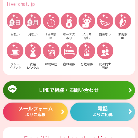
live-chat.jp
日払い
月払い
1日体験
ボーナス
ノルマ
罰金なし
未経験
OK
あり
なし
OK
フリー
衣装
出勤自由
宿泊可能
分煙可能
友達同士
ドリンク
レンタル
可能
LINEで相談・お問い合わせ
メールフォーム
電話
よりご応募
よりご応募