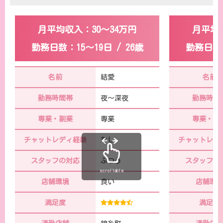
月平均収入：30～34万円
月平均収
勤務日数：15～19日 / 26歳
勤務日数：
名前
結愛
名前
勤務時間帯
夜～深夜
勤務時間
専業・副業
専業
専業・副
チャットレディ経験
なし
チャットレデ
スタッフの対応
ふつう
スタッフの
scrollable
店舗環境
良い
店舗環
満足度
満足度