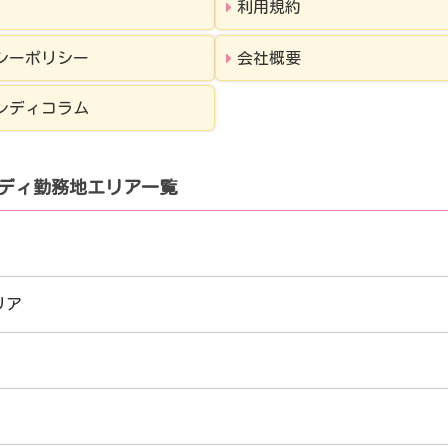
利用規約
シーポリシー
会社概要
レディコラム
ディ勤務地エリア一覧
リア
の店舗情報
札幌すすきの店
盛岡店
新白
の店舗情報
新宿店
西新