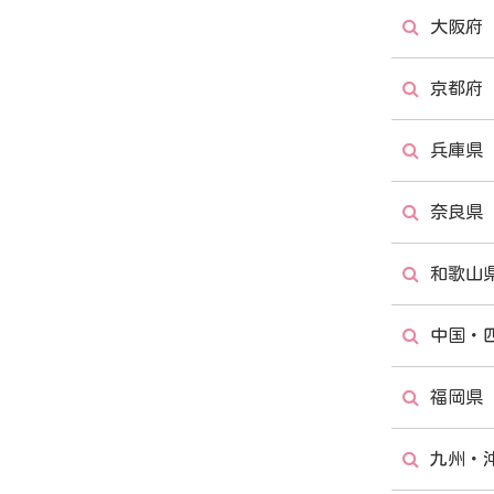
大阪府
新潟店
京都府
大阪府
兵庫県
心斎橋
京都駅
奈良県
西宮店
和歌山
橿原八
中国・
和歌山
福岡県
広島店
九州・
福岡県