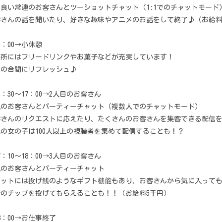
良い常連のお客さんとツーショットチャット（1:1でのチャットモード
客さんの話を聞いたり、好きな趣味やアニメのお話をして終了♪（お給料
5：00→小休憩
務所にはフリードリンクやお菓子などが充実しています！
事の合間にリフレッシュ♪
5：30〜17：00→2人目のお客さん
規のお客さんとパーティーチャット（複数人でのチャットモード）
客さんのリクエストに応えたり、たくさんのお客さんを集客できる配信を
の女の子は100人以上の視聴者を集めて配信することも！？
7：10〜18：00→3人目のお客さん
規のお客さんとパーティーチャット
ャットには投げ銭のようなギフト機能もあり、お客さんから気に入って
量のチップを投げてもらえることも！！（お給料5千円）
8：00→お仕事終了