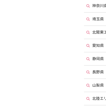
神奈川
秋葉原
千葉県
埼玉県
立川店
西船橋
横浜店
北関東
大宮店
愛知県
新座店
宇都宮
静岡県
名古屋
長野県
大曽根
静岡店
山梨県
長野店
北陸エ
石和店