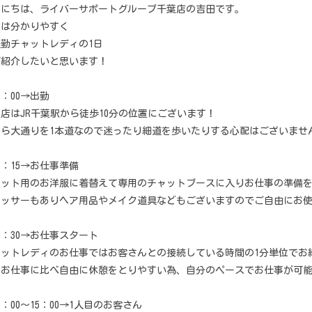
んにちは、ライバーサポートグループ千葉店の吉田です。
日は分かりやすく
勤チャットレディの1日
ご紹介したいと思います！
2：00→出勤
店はJR千葉駅から徒歩10分の位置にございます！
から大通りを1本道なので迷ったり細道を歩いたりする心配はございませ
2：15→お仕事準備
ャット用のお洋服に着替えて専用のチャットブースに入りお仕事の準備
レッサーもありヘア用品やメイク道具などもございますのでご自由にお
2：30→お仕事スタート
ャットレディのお仕事ではお客さんとの接続している時間の1分単位でお
のお仕事に比べ自由に休憩をとりやすい為、自分のペースでお仕事が可
3：00〜15：00→1人目のお客さん