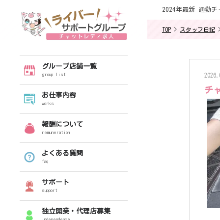
2024年最新 通
TOP
>
スタッフ日記
グループ店舗一覧
group list
2026.
チ
お仕事内容
works
報酬について
remuneration
よくある質問
faq
サポート
support
独立開業・代理店募集
independence