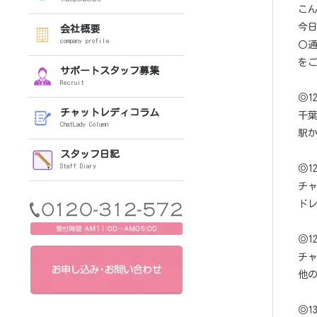
こ
今
会社概要
company profile
〇通
を
サポートスタッフ募集
Recruit
◎1
チャットレディコラム
千葉
ChatLady Column
駅
スタッフ日記
Staff Diary
◎1
チ
ド
◎1
チ
他
◎1