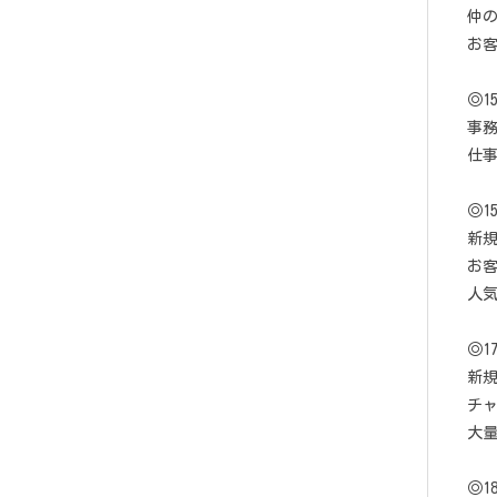
仲の
お
◎1
事
仕
◎1
新
お
人気
◎1
新
チ
大
◎1