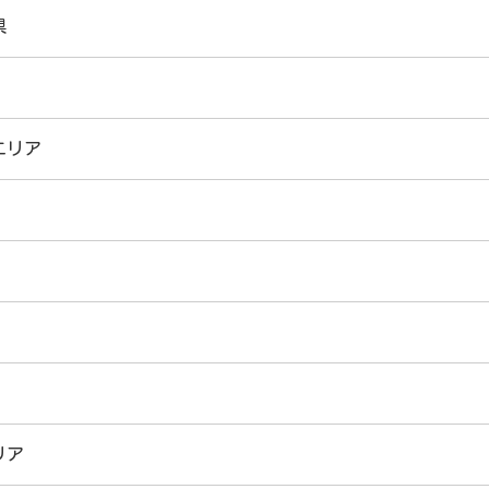
県
店
の店舗情報
錦糸町店
千葉店
日暮
津田
店
八王子店
柏店
桜木町店
高田
横須
エリア
川越店
越谷
店
那須塩原店
水戸
栄店
名古屋駅前店
金山
店
本山店
浜松店
掛川
諏訪店
松本
リア