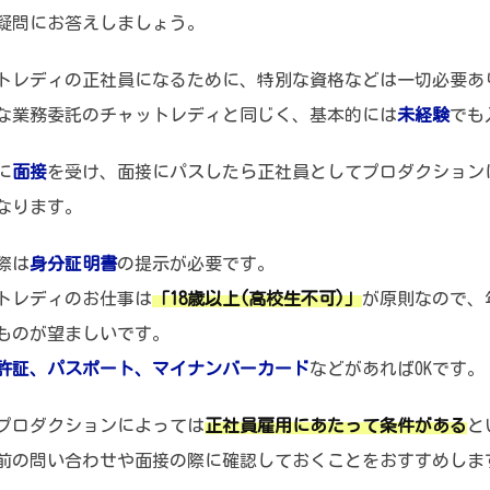
疑問にお答えしましょう。
トレディの正社員になるために、特別な資格などは一切必要あ
な業務委託のチャットレディと同じく、基本的には
未経験
でも
に
面接
を受け、面接にパスしたら正社員としてプロダクション
なります。
際は
身分証明書
の提示が必要です。
トレディのお仕事は
「18歳以上(高校生不可)」
が原則なので、
ものが望ましいです。
許証、パスポート、マイナンバーカード
などがあればOKです。
プロダクションによっては
正社員雇用にあたって条件がある
と
前の問い合わせや面接の際に確認しておくことをおすすめしま