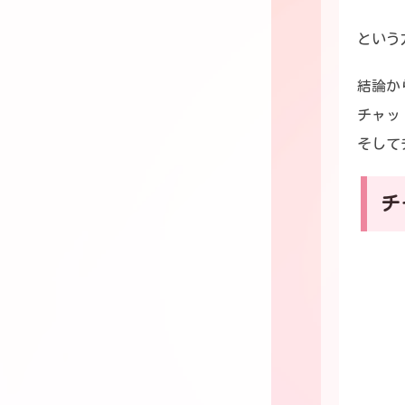
という
結論か
チャッ
そして
チ