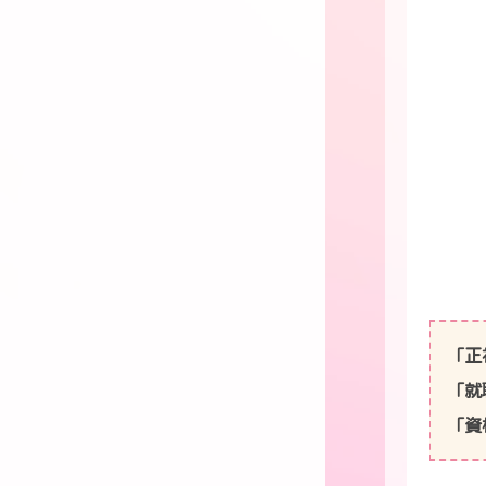
「正
「就
「資