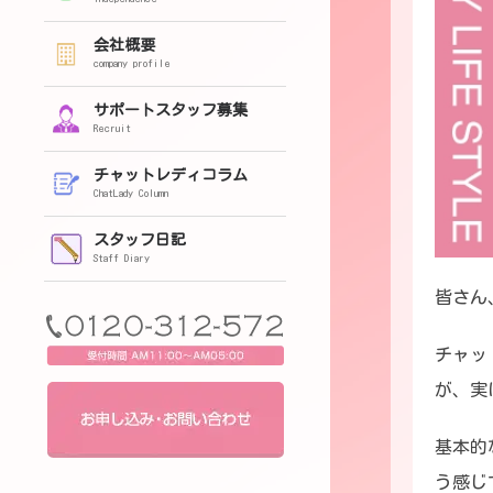
会社概要
company profile
サポートスタッフ募集
Recruit
チャットレディコラム
ChatLady Column
スタッフ日記
Staff Diary
皆さん
チャッ
が、実
基本的
う感じ