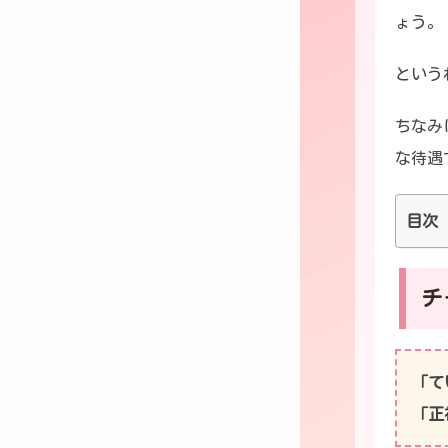
ょう。
という
ちなみ
な待遇
目次
チ
「て
「正