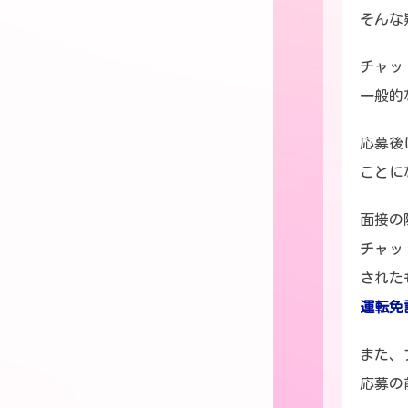
そんな
チャッ
一般的
応募後
ことに
面接の
チャッ
された
運転免
また、
応募の