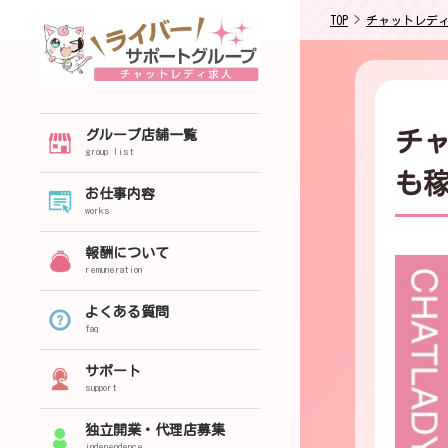
TOP
>
チャットレデ
チ
グループ店舗一覧
group list
も
お仕事内容
works
報酬について
remuneration
よくある質問
faq
サポート
support
独立開業・代理店募集
independence