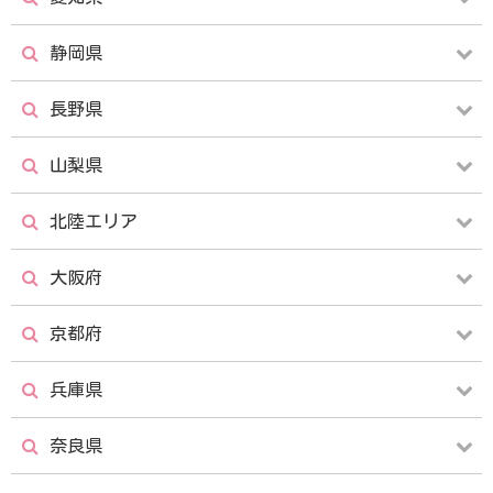
宇都宮店
那須塩原店
越谷店
川口店
立川店
八王子店
静岡県
名古屋栄店
名古屋駅前店
水戸店
高崎店
新座店
高田馬場店
長野県
静岡店
浜松店
金山店
豊橋店
山梨県
長野店
諏訪店
掛川店
沼津店
大曽根店
本山店
北陸エリア
石和店
松本店
上田店
大阪府
新潟店
金沢店
京都府
大阪府の店舗情報
西中島店
富山店
福井店
兵庫県
京都駅店
梅田店
京橋店
奈良県
西宮店
尼崎店
心斎橋店
難波店