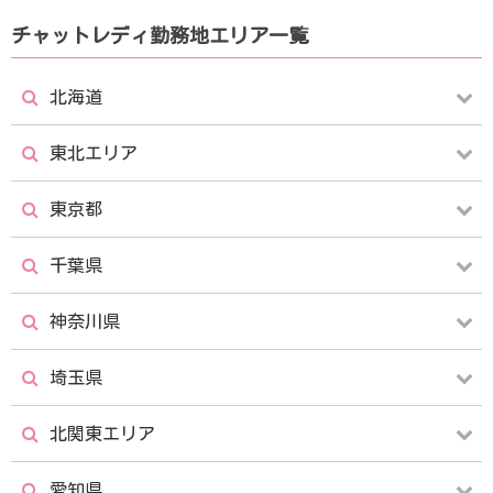
チャットレディ勤務地エリア一覧
北海道
東北エリア
北海道の店舗情報
札幌すすきの店
東京都
仙台店
盛岡店
千葉県
東京都の店舗情報
新宿店
新白河店
郡山店
神奈川県
千葉県の店舗情報
千葉店
西新宿店
池袋店
福島店
埼玉県
横浜店
桜木町店
津田沼店
船橋店
秋葉原店
錦糸町店
北関東エリア
大宮店
川越店
横須賀店
西船橋店
柏店
日暮里店
上野店
愛知県